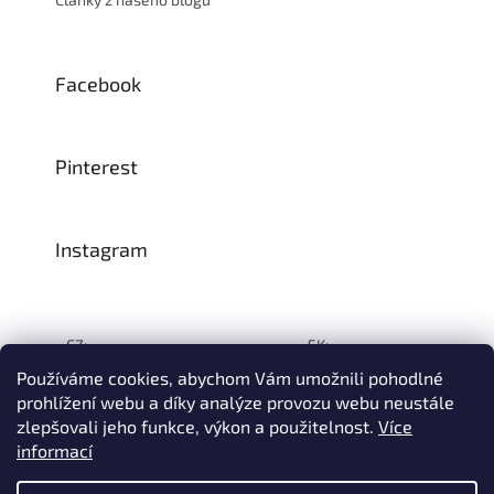
Facebook
Pinterest
Instagram
CZ:
SK:
Používáme cookies, abychom Vám umožnili pohodlné
prohlížení webu a díky analýze provozu webu neustále
zlepšovali jeho funkce, výkon a použitelnost.
Více
Vytvořil Shoptet
informací
© 1993–2026
INTEA SERVICE s.r.o.
Všechna práva vyhrazena.