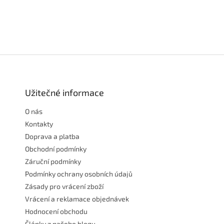
Z
á
p
a
Užitečné informace
t
O nás
í
Kontakty
Doprava a platba
Obchodní podmínky
Záruční podmínky
Podmínky ochrany osobních údajů
Zásady pro vrácení zboží
Vrácení a reklamace objednávek
Hodnocení obchodu
Články z našeho blogu