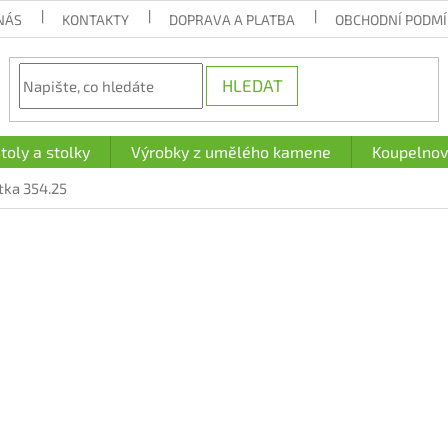
NÁS
KONTAKTY
DOPRAVA A PLATBA
OBCHODNÍ PODM
HLEDAT
toly a stolky
Výrobky z umělého kamene
Koupelnov
tka 354.25