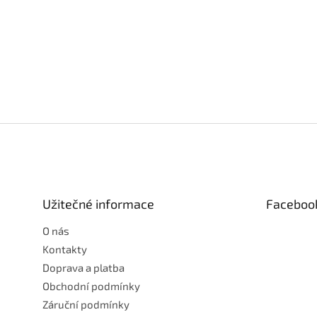
Z
á
p
a
t
Užitečné informace
Faceboo
í
O nás
Kontakty
Doprava a platba
Obchodní podmínky
Záruční podmínky