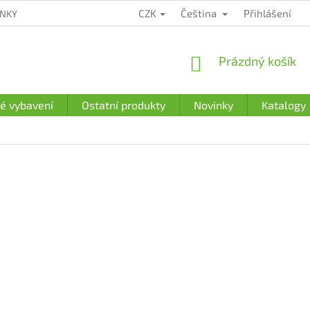
CZK
Čeština
Přihlášení
ÍNKY
ZÁRUČNÍ PODMÍNKY
PODMÍNKY OCHRANY OSOBNÍCH Ú
NÁKUPNÍ
Prázdný košík
KOŠÍK
é vybavení
Ostatní produkty
Novinky
Katalogy