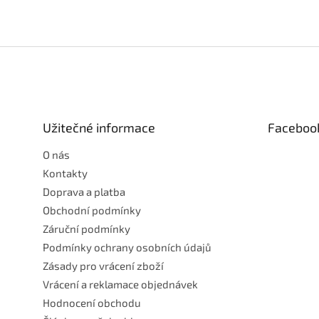
Z
á
p
a
t
Užitečné informace
Faceboo
í
O nás
Kontakty
Doprava a platba
Obchodní podmínky
Záruční podmínky
Podmínky ochrany osobních údajů
Zásady pro vrácení zboží
Vrácení a reklamace objednávek
Hodnocení obchodu