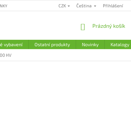
CZK
Čeština
Přihlášení
ÍNKY
ZÁRUČNÍ PODMÍNKY
PODMÍNKY OCHRANY OSOBNÍCH Ú
NÁKUPNÍ
Prázdný košík
KOŠÍK
é vybavení
Ostatní produkty
Novinky
Katalogy
600 HV