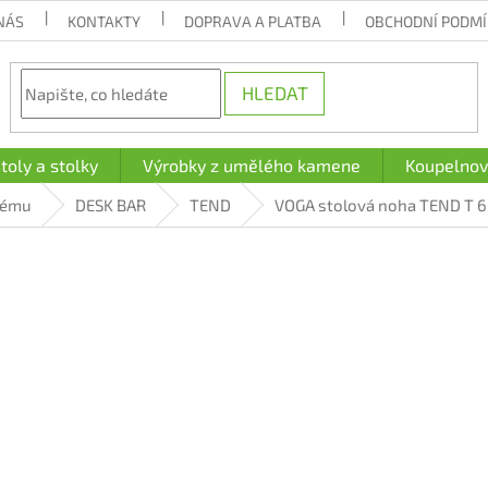
NÁS
KONTAKTY
DOPRAVA A PLATBA
OBCHODNÍ PODM
HLEDAT
toly a stolky
Výrobky z umělého kamene
Koupelnov
tému
DESK BAR
TEND
VOGA stolová noha TEND T 