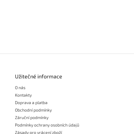
Z
á
p
a
Užitečné informace
t
O nás
í
Kontakty
Doprava a platba
Obchodní podmínky
Záruční podmínky
Podmínky ochrany osobních údajů
Zásady pro vrácení zboží