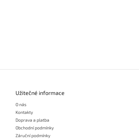
Z
á
p
a
Užitečné informace
t
O nás
í
Kontakty
Doprava a platba
Obchodní podmínky
Záruční podmínky