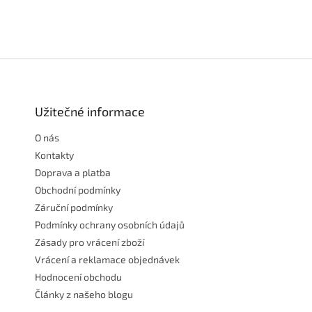
Z
á
p
a
Užitečné informace
t
O nás
í
Kontakty
Doprava a platba
Obchodní podmínky
Záruční podmínky
Podmínky ochrany osobních údajů
Zásady pro vrácení zboží
Vrácení a reklamace objednávek
Hodnocení obchodu
Články z našeho blogu