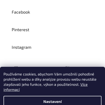
Facebook
Pinterest
Instagram
CZ:
SK:
Používáme cookies, abychom Vám umožnili pohodlné
prohlížení webu a díky analýze provozu webu neustále
zlepšovali jeho funkce, výkon a použitelnost.
Více
Vytvořil Shoptet
informací
© 1993–2026
INTEA SERVICE s.r.o.
Všechna práva vyhrazena.
Nastavení
Na přelomu července a srpna může dojít k určitému zpoždění