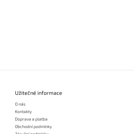
Z
á
p
a
Užitečné informace
t
O nás
í
Kontakty
Doprava a platba
Obchodní podmínky
Záruční podmínky