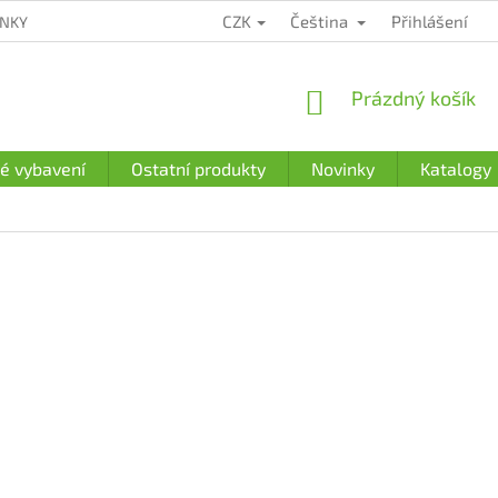
CZK
Čeština
Přihlášení
ÍNKY
ZÁRUČNÍ PODMÍNKY
PODMÍNKY OCHRANY OSOBNÍCH Ú
NÁKUPNÍ
Prázdný košík
KOŠÍK
é vybavení
Ostatní produkty
Novinky
Katalogy