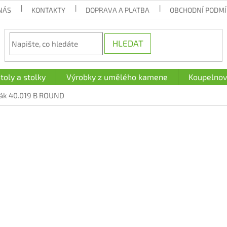
NÁS
KONTAKTY
DOPRAVA A PLATBA
OBCHODNÍ PODM
HLEDAT
toly a stolky
Výrobky z umělého kamene
Koupelnov
ák 40.019 B ROUND