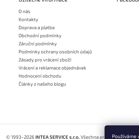
í
O nás
Kontakty
Doprava a platba
Obchodní podmínky
Záruční podmínky
Podmínky ochrany osobních údajů
Zásady pro vrácení zboží
Vrácení a reklamace objednávek
Hodnocení obchodu
Články z našeho blogu
Používáme c
© 1993–2026
INTEA SERVICE s.r.o.
Všechna práva vyhrazena.